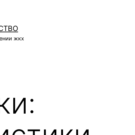
СТВО
нении жкх
ки:
истики