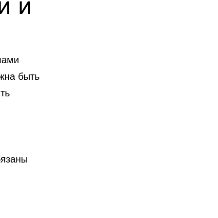
и и
мами
жна быть
ть
бязаны