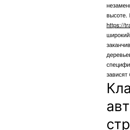
незамен
высоте.
https://t
широкий
заканчи
деревье
специфик
зависят
Кл
авт
ст