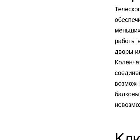
Телеско
обеспеч
меньших
работы в
дворы ил
Коленча
соедине
возможн
балконы,
невозмо
Кл