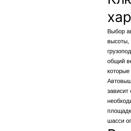
ха
Выбор а
высоты, 
грузопо
общий ве
которые
Автовыш
зависит
необход
площадк
шасси о