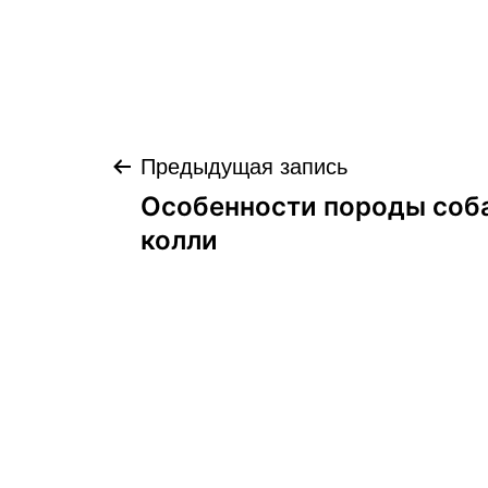
Навигация
Предыдущая запись
Особенности породы соб
по
колли
записям