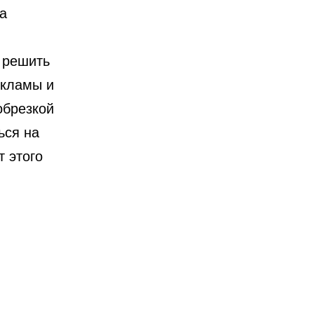
а
 решить
екламы и
обрезкой
ься на
т этого