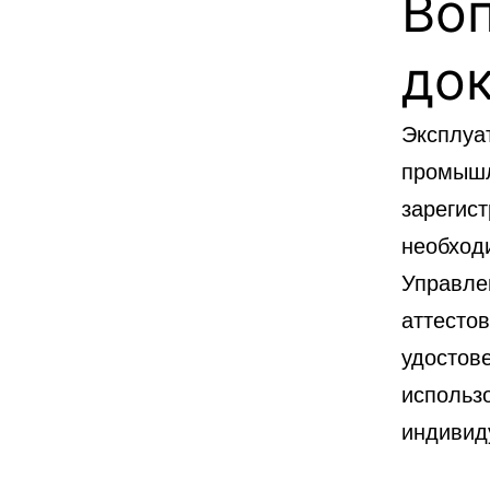
Во
до
Эксплуа
промышл
зарегис
необход
Управле
аттесто
удостов
использ
индивид