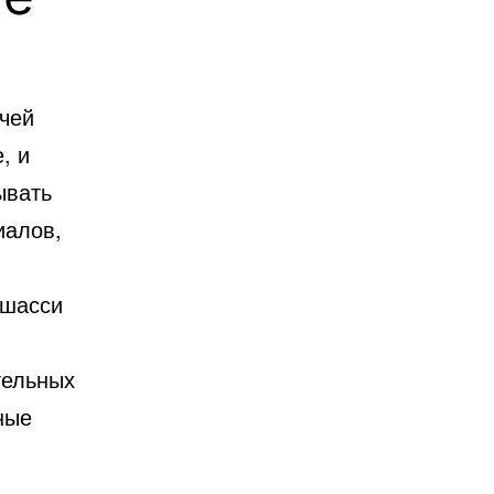
чей
, и
ывать
иалов,
 шасси
тельных
ные