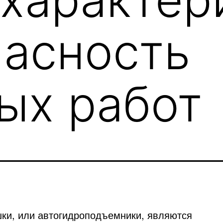
пасность
ых работ
ки, или автогидроподъемники, являются