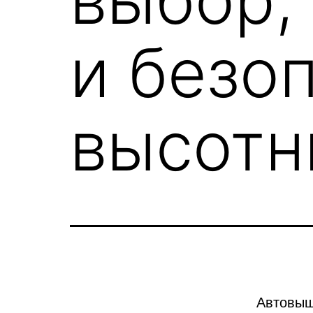
и безо
высотн
Автовыш