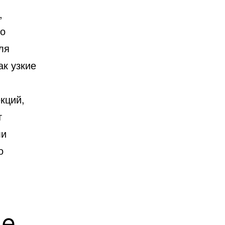
,
но
ля
ак узкие
кций,
т
ли
о
ие