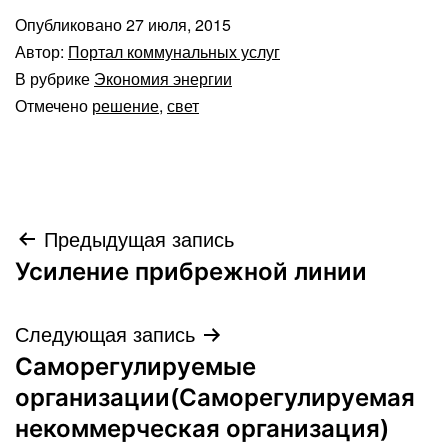
Опубликовано
27 июля, 2015
Автор:
Портал коммунальных услуг
В рубрике
Экономия энергии
Отмечено
решение
,
свет
Навигация
Предыдущая запись
Усиление прибрежной линии
по
записям
Следующая запись
Саморегулируемые
организации(Саморегулируемая
некоммерческая организация)