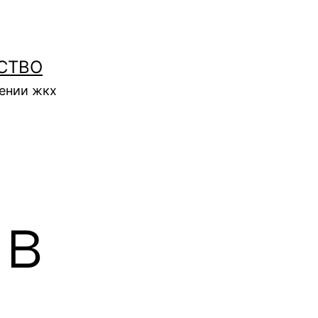
СТВО
нении жкх
 в