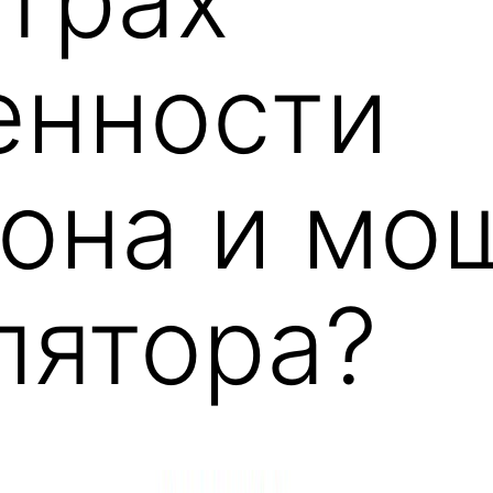
енности
она и мо
лятора?