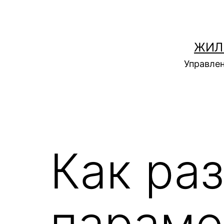
Перейти
к
содержимому
ЖИЛ
Управлен
Как ра
параме