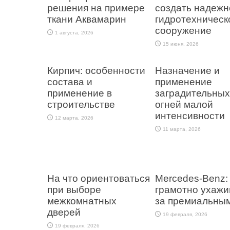
решения на примере
создать надежн
ткани Аквамарин
гидротехническ
сооружение
1 августа, 2026
15 июня, 2026
Кирпич: особенности
Назначение и
состава и
применение
применение в
заградительных
строительстве
огней малой
интенсивности
12 марта, 2026
11 марта, 2026
На что ориентоваться
Mercedes-Benz: 
при выборе
грамотно ухажи
межкомнатных
за премиальным
дверей
19 февраля, 2026
19 февраля, 2026