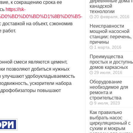
деревянные дома 
твие, к сокращению срока ее
канадской
есь
https://sk-
технологии
E%D0%BD%D0%BD%D1%8B%D0%B5-
20 февраля, 2016
 доставкой на объект, сэкономив
Неисправности
 работ.
мощной насосной
станции: перечень,
причины
1 марта, 2016
Преимущества
нной смеси являются цемент,
простых и доступн
домов каркасных
вки позволяют добиться нужных
29 июля, 2016
ры улучшают удобоукладываемость
Оборудование
подвижность, ускорители набора
необходимое для
 гидрофобизаторы повышают
ремонта и
строительства
9 июля, 2023
Как правильно
выбрать насос
циркуляционный с
сухим и мокрым