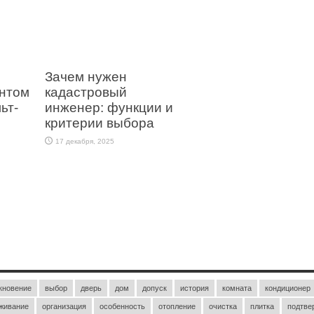
Зачем нужен
ентом
кадастровый
ьт-
инженер: функции и
критерии выбора
17 декабря, 2025
кновение
выбор
дверь
дом
допуск
история
комната
кондиционер
живание
организация
особенность
отопление
очистка
плитка
подтве