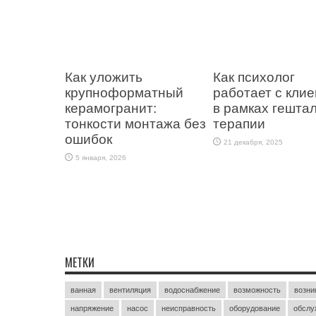
Как уложить
Как психолог
крупноформатный
работает с кли
керамогранит:
в рамках гештал
тонкости монтажа без
терапии
ошибок
21 декабря, 2025
5 января, 2026
МЕТКИ
ванная
вентиляция
водоснабжение
возможность
возни
напряжение
насос
неисправность
оборудование
обслу