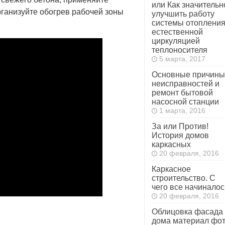
или Как значительн
ганизуйте обогрев рабочей зоны
улучшить работу
системы отопления
естественной
циркуляцией
теплоносителя
5 марта, 2017
Основные причины
неисправностей и
ремонт бытовой
насосной станции
1 марта, 2016
За или Против!
История домов
каркасных
20 февраля, 2016
Каркасное
строительство. С
чего все начиналос
20 февраля, 2016
Облицовка фасада
дома материал фо