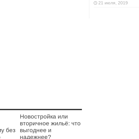
21 июля, 2019
Новостройка или
вторичное жильё: что
му без
выгоднее и
о
надежнее?