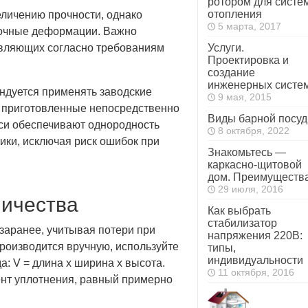
ротором для систе
отопления
еличению прочности, однако
5 марта, 2017
дочные деформации. Важно
авляющих согласно требованиям
Услуги.
Проектировка и
создание
инженерных систе
ндуется применять заводские
9 мая, 2015
, приготовленные непосредственно
Виды барной посу
си обеспечивают однородность
8 октября, 2022
ики, исключая риск ошибок при
Знакомьтесь —
каркасно-щитовой
дом. Преимуществ
29 июля, 2016
личества
Как выбрать
стабилизатор
заранее, учитывая потери при
напряжения 220В:
производится вручную, используйте
типы,
индивидуальности
 V = длина х ширина х высота.
11 октября, 2016
нт уплотнения, равный примерно