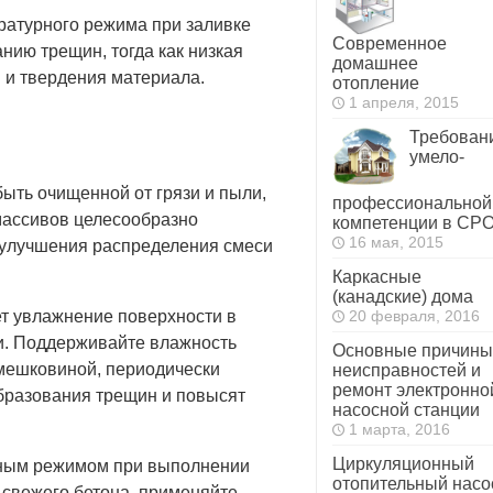
ратурного режима при заливке
Современное
анию трещин, тогда как низкая
домашнее
 и твердения материала.
отопление
1 апреля, 2015
Требован
умело-
ыть очищенной от грязи и пыли,
профессиональной
массивов целесообразно
компетенции в СР
16 мая, 2015
 улучшения распределения смеси
Каркасные
(канадские) дома
т увлажнение поверхности в
20 февраля, 2016
ки. Поддерживайте влажность
Основные причины
 мешковиной, периодически
неисправностей и
ремонт электронно
бразования трещин и повысят
насосной станции
1 марта, 2016
Циркуляционный
рным режимом при выполнении
отопительный насо
 свежего бетона, применяйте